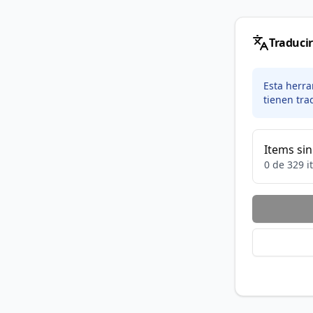
Traducir
Esta herr
tienen tra
Items sin
0
de
329
i